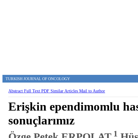
TURKISH JOURNAL OF ONCOLOGY
Abstract
Full Text
PDF
Similar Articles
Mail to Author
Erişkin ependimomlu has
sonuçlarımız
1
Özge Petek ERPOLAT,
Hüs