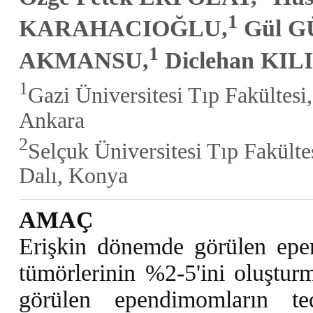
1
KARAHACIOĞLU,
Gül 
1
AKMANSU,
Diclehan KIL
1
Gazi Üniversitesi Tıp Fakültes
Ankara
2
Selçuk Üniversitesi Tıp Fakült
Dalı, Konya
AMAÇ
Erişkin dönemde görülen epen
tümörlerinin %2-5'ini oluştur
görülen ependimomların ted