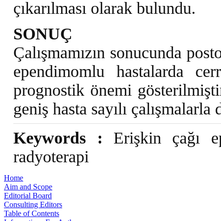
çıkarılması olarak bulundu.
SONUÇ
Çalışmamızın sonucunda postop
ependimomlu hastalarda cer
prognostik önemi gösterilmişt
geniş hasta sayılı çalışmalarl
Keywords :
Erişkin çağı ep
radyoterapi
Home
Aim and Scope
Editorial Board
Consulting Editors
Table of Contents