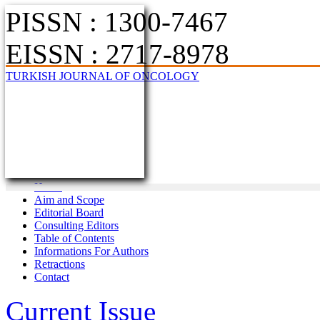
PISSN : 1300-7467
EISSN : 2717-8978
TURKISH JOURNAL OF ONCOLOGY
Home
Aim and Scope
Editorial Board
Consulting Editors
Table of Contents
Informations For Authors
Retractions
Contact
Current Issue